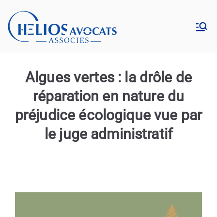
Aller
au
Hélios
contenu
Cabinet d’avocats en droit
de l’environnement à Lyon
Avocats
Algues vertes : la drôle de
réparation en nature du
préjudice écologique vue par
le juge administratif