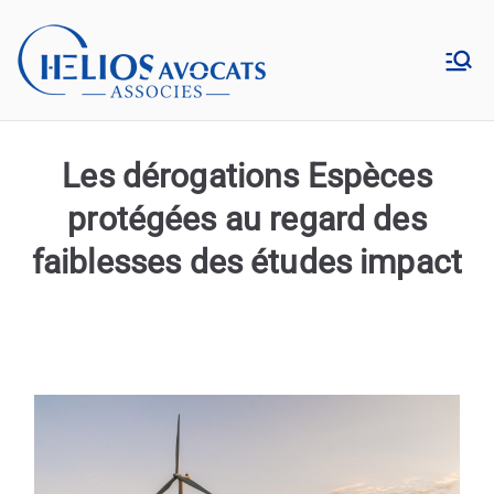
Aller
au
Hélios
contenu
Cabinet d’avocats en droit
de l’environnement à Lyon
Avocats
Les dérogations Espèces
protégées au regard des
faiblesses des études impact