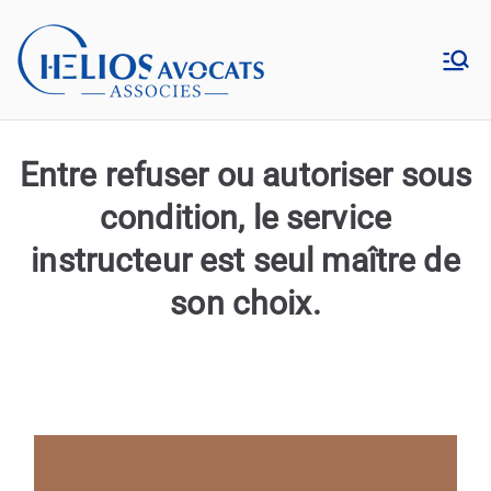
Aller
au
Hélios
contenu
Cabinet d’avocats en droit
de l’environnement à Lyon
Avocats
Entre refuser ou autoriser sous
condition, le service
instructeur est seul maître de
son choix.