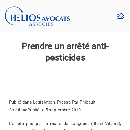
Aller
au
Hélios
contenu
Cabinet d’avocats en droit
de l’environnement à Lyon
Avocats
Prendre un arrêté anti-
pesticides
Publié dans
Législation
,
Presse
Par
Thibault
Soleilhac
Publié le
5 septembre 2019
L’arrêté pris par le maire de Langouët (Ille-et-Vilaine),